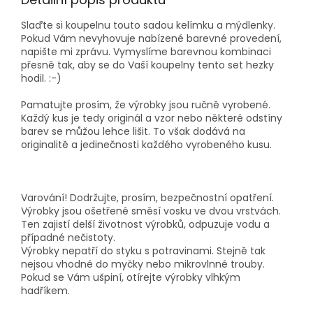
Slaďte si koupelnu touto sadou kelímku a mýdlenky.
Pokud Vám nevyhovuje nabízené barevné provedení,
napište mi zprávu. Vymyslíme barevnou kombinaci
přesně tak, aby se do Vaší koupelny tento set hezky
hodil. :-)
Pamatujte prosím, že výrobky jsou ručně vyrobené.
Každý kus je tedy originál a vzor nebo některé odstíny
barev se můžou lehce lišit. To však dodává na
originalitě a jedinečnosti každého vyrobeného kusu.
Varování! Dodržujte, prosím, bezpečnostní opatření.
Výrobky jsou ošetřené směsí vosku ve dvou vrstvách.
Ten zajistí delší životnost výrobků, odpuzuje vodu a
případné nečistoty.
Výrobky nepatří do styku s potravinami. Stejně tak
nejsou vhodné do myčky nebo mikrovlnné trouby.
Pokud se Vám ušpiní, otírejte výrobky vlhkým
hadříkem.