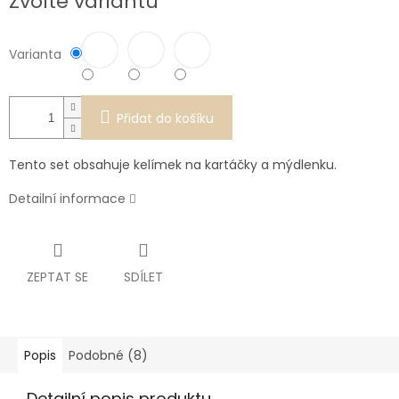
Zvolte variantu
cena:
Varianta
Přidat do košíku
Tento set obsahuje kelímek na kartáčky a mýdlenku.
Detailní informace
ZEPTAT SE
SDÍLET
Popis
Podobné (8)
Detailní popis produktu