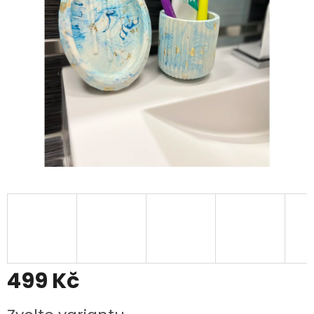
499 Kč
Měrná