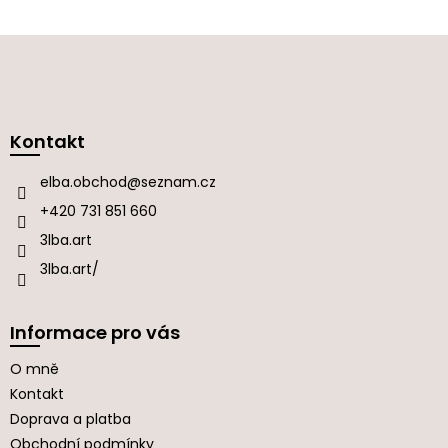
Z
á
p
a
Kontakt
t
í
elba.obchod
@
seznam.cz
+420 731 851 660
3lba.art
3lba.art/
Informace pro vás
O mně
Kontakt
Doprava a platba
Obchodní podmínky