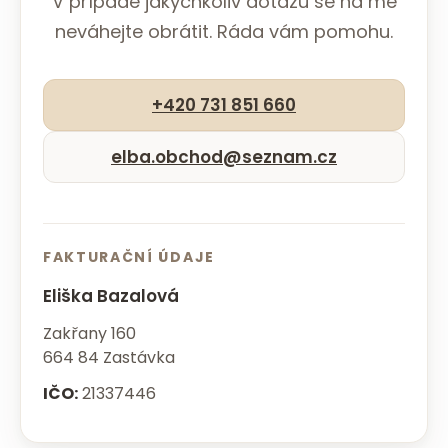
V případě jakýchkoliv dotazů se na mě
neváhejte obrátit. Ráda vám pomohu.
+420 731 851 660
elba.obchod@seznam.cz
FAKTURAČNÍ ÚDAJE
Eliška Bazalová
Zakřany 160
664 84 Zastávka
IČO:
21337446