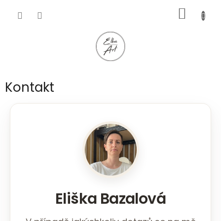
Přejít
NÁKUP
na
obsah
KOŠÍK
Kontakt
Eliška Bazalová