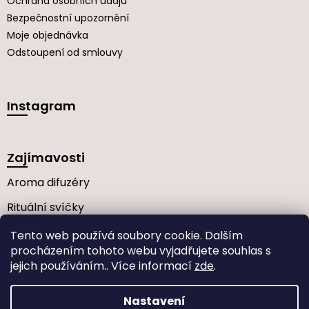
Ochrana osobních údajů
Bezpečnostní upozornění
Moje objednávka
Odstoupení od smlouvy
Instagram
Zajímavosti
Aroma difuzéry
Rituální svíčky
Často kladené dotazy
Tento web používá soubory cookie. Dalším
procházením tohoto webu vyjadřujete souhlas s
jejich používáním.. Více informací
zde
.
Vytvořil Shoptet
Nastavení