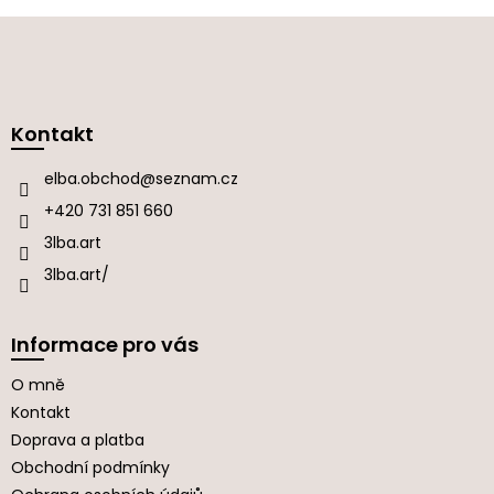
Z
á
p
a
Kontakt
t
í
elba.obchod
@
seznam.cz
+420 731 851 660
3lba.art
3lba.art/
Informace pro vás
O mně
Kontakt
Doprava a platba
Obchodní podmínky