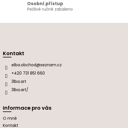
s
Osobní přístup
u
Pečlivě ručně zabaleno
Z
á
p
a
Kontakt
t
í
elba.obchod
@
seznam.cz
+420 731 851 660
3lba.art
3lba.art/
Informace pro vás
O mně
Kontakt