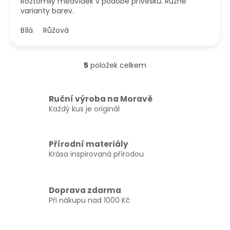
Roztomilý medvídek v podobě přívěsku. Různé
varianty barev.
Bílá
Růžová
5
položek celkem
O
v
l
á
Ruční výroba na Moravě
d
Každý kus je originál
a
c
í
Přírodní materiály
p
Krása inspirovaná přírodou
r
v
k
y
Doprava zdarma
v
Při nákupu nad 1000 Kč
ý
p
i