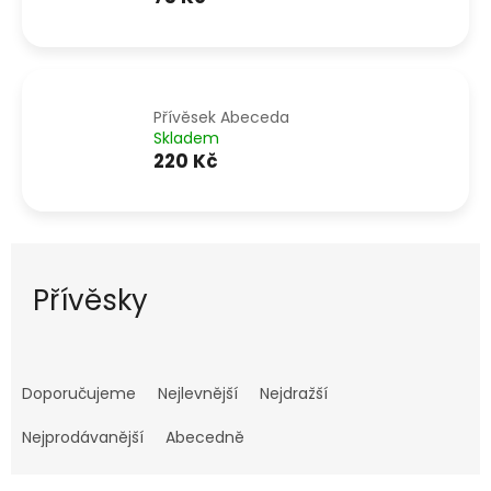
Přívěsek Abeceda
Skladem
220 Kč
Přívěsky
Ř
a
Doporučujeme
Nejlevnější
Nejdražší
z
e
Nejprodávanější
Abecedně
n
í