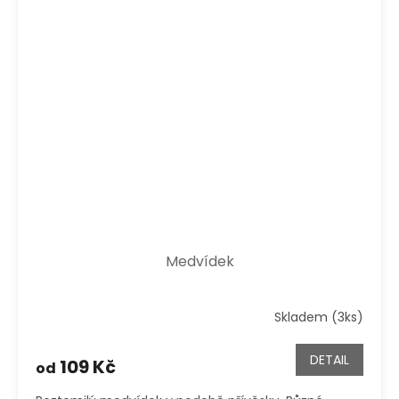
Medvídek
Skladem (3ks)
DETAIL
109 Kč
od