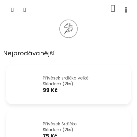
Přejít
NÁKUP
na
obsah
KOŠÍK
Nejprodávanější
Přívěsek srdíčko velké
Skladem (2ks)
99 Kč
Přívěsek Srdíčko
Skladem (2ks)
75 Kč