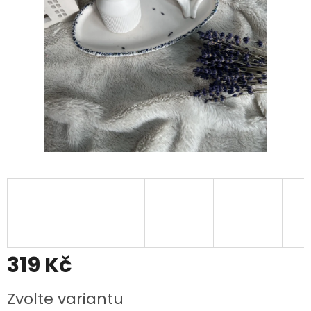
319 Kč
Měrná
Zvolte variantu
cena: