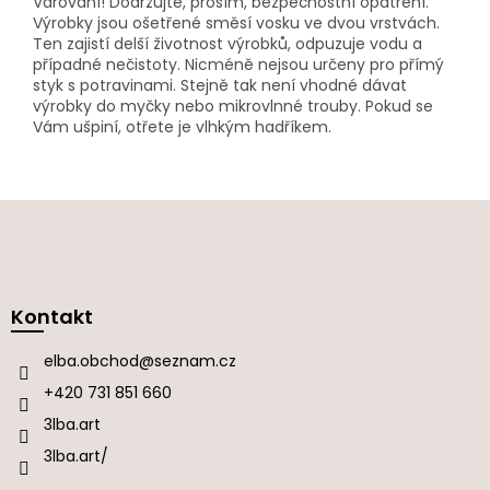
Varování! Dodržujte, prosím, bezpečnostní opatření.
Výrobky jsou ošetřené směsí vosku ve dvou vrstvách.
Ten zajistí delší životnost výrobků, odpuzuje vodu a
případné nečistoty. Nicméně nejsou určeny pro přímý
styk s potravinami. Stejně tak není vhodné dávat
výrobky do myčky nebo mikrovlnné trouby. Pokud se
Vám ušpiní, otřete je vlhkým hadříkem.
Z
á
p
a
Kontakt
t
í
elba.obchod
@
seznam.cz
+420 731 851 660
3lba.art
3lba.art/