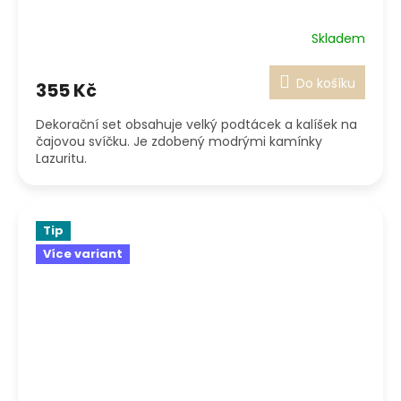
Skladem
Do košíku
355 Kč
Dekorační set obsahuje velký podtácek a kalíšek na
čajovou svíčku. Je zdobený modrými kamínky
Lazuritu.
Tip
Více variant