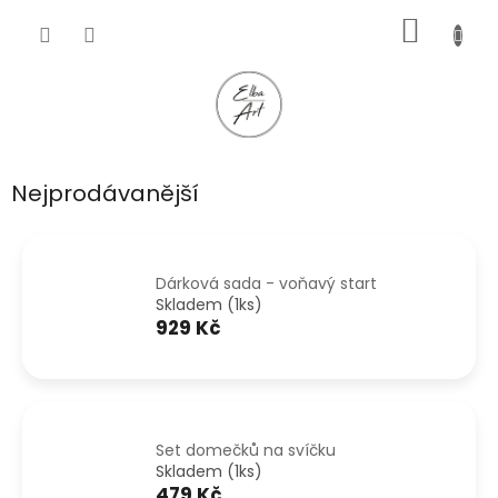
Přejít
NÁKUP
na
obsah
KOŠÍK
Nejprodávanější
Dárková sada - voňavý start
Skladem (1ks)
929 Kč
Set domečků na svíčku
Skladem (1ks)
479 Kč