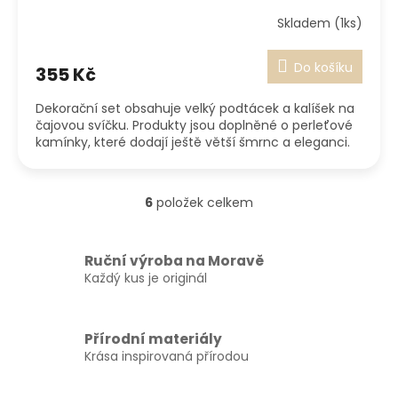
Skladem (1ks)
Do košíku
355 Kč
Dekorační set obsahuje velký podtácek a kalíšek na
čajovou svíčku. Produkty jsou doplněné o perleťové
kamínky, které dodají ještě větší šmrnc a eleganci.
6
položek celkem
O
v
l
á
Ruční výroba na Moravě
d
Každý kus je originál
a
c
í
Přírodní materiály
p
Krása inspirovaná přírodou
r
v
k