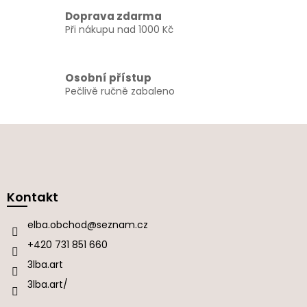
y
Doprava zdarma
v
Při nákupu nad 1000 Kč
ý
p
i
s
Osobní přístup
u
Pečlivě ručně zabaleno
Z
á
p
a
Kontakt
t
í
elba.obchod
@
seznam.cz
+420 731 851 660
3lba.art
3lba.art/