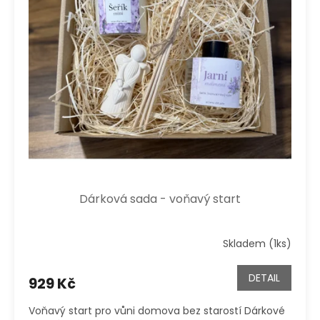
r
t
o
ů
d
u
k
t
ů
Dárková sada - voňavý start
Skladem (1ks)
DETAIL
929 Kč
Voňavý start pro vůni domova bez starostí Dárkové