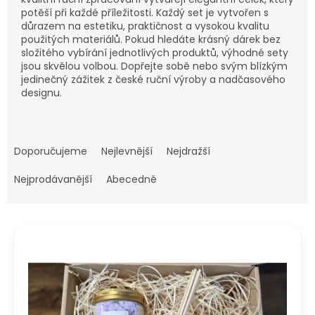
potěší při každé příležitosti. Každý set je vytvořen s
důrazem na estetiku, praktičnost a vysokou kvalitu
použitých materiálů. Pokud hledáte krásný dárek bez
složitého vybírání jednotlivých produktů, výhodné sety
jsou skvělou volbou. Dopřejte sobě nebo svým blízkým
jedinečný zážitek z české ruční výroby a nadčasového
designu.
Ř
a
Doporučujeme
Nejlevnější
Nejdražší
z
e
Nejprodávanější
Abecedně
n
í
V
p
ý
r
p
o
i
d
s
u
p
k