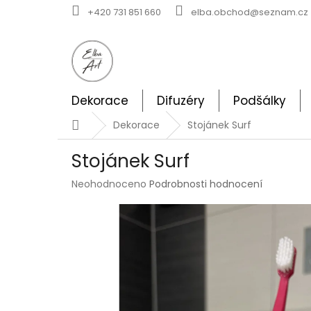
Přejít
+420 731 851 660
elba.obchod@seznam.cz
na
obsah
Dekorace
Difuzéry
Podšálky
Domů
Dekorace
Stojánek Surf
Stojánek Surf
Průměrné
Neohodnoceno
Podrobnosti hodnocení
hodnocení
produktu
je
0,0
z
5
hvězdiček.