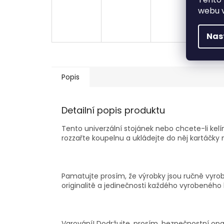
webu v
Nas
Popis
Detailní popis produktu
Tento univerzální stojánek nebo chcete-li kel
rozzařte koupelnu a ukládejte do něj kartáčky 
Pamatujte prosím, že výrobky jsou ručně vyrob
originalitě a jedinečnosti každého vyrobeného 
Varování! Dodržujte, prosím, bezpečnostní opat