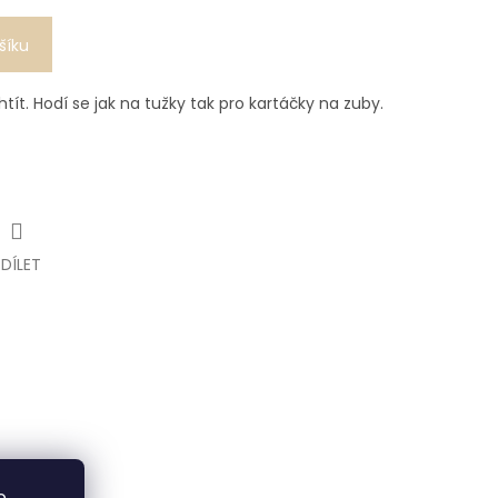
šíku
tít. Hodí se jak na tužky tak pro kartáčky na zuby.
SDÍLET
o