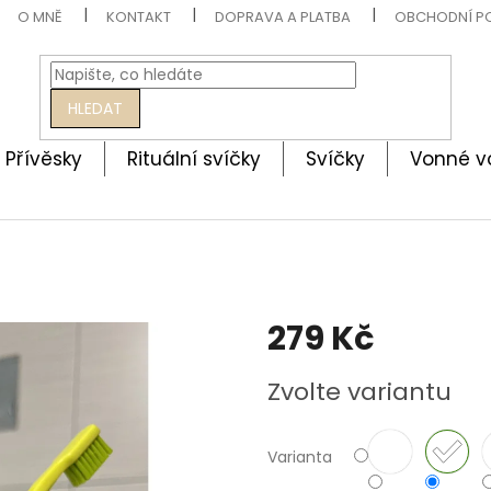
O MNĚ
KONTAKT
DOPRAVA A PLATBA
OBCHODNÍ P
HLEDAT
Přívěsky
Rituální svíčky
Svíčky
Vonné v
279 Kč
Měrná
Zvolte variantu
cena:
Varianta