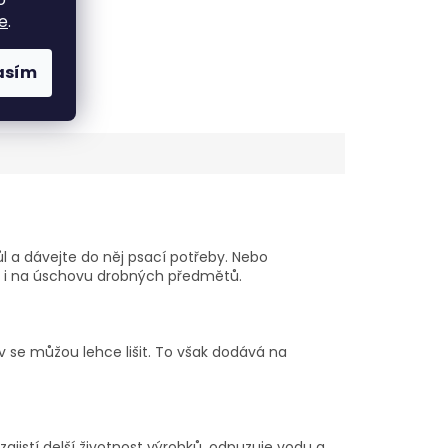
e
.
asím
l a dávejte do něj psací potřeby. Nebo
 i na úschovu drobných předmětů.
v se můžou lehce lišit. To však dodává na
ajistí delší životnost výrobků, odpuzuje vodu a