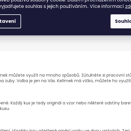
yjadřujete souhlas s jejich používáním.. Více informací
zd
tavení
Souhl
ímek můžete využít na mnoho způsobů. Zútulněte si pracovní stů
na zuby. Volba je jen na Vás. Kelímek
má víčko, můžete ho využít
ené. Každý kus je tedy originál a vzor nebo některé odstíny bare
kusu.
ření. Výrobky jsou ošetřené směsí vosku ve dvou vrstvách. Ten z