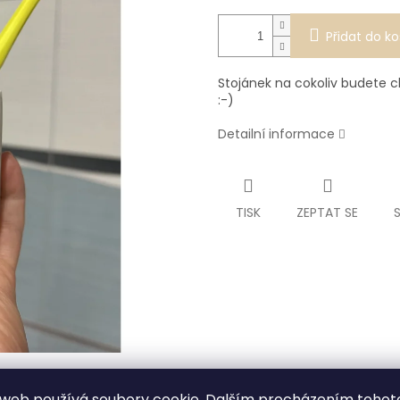
Přidat do ko
Stojánek na cokoliv budete ch
:-)
Detailní informace
TISK
ZEPTAT SE
web používá soubory cookie. Dalším procházením tohot