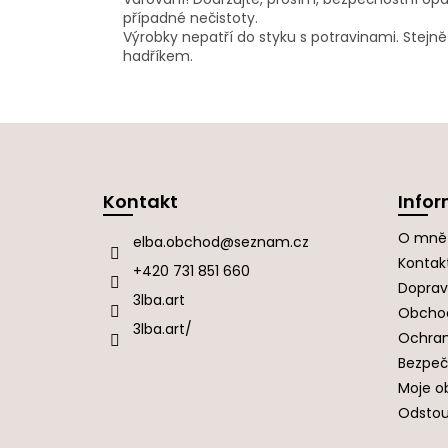
případné nečistoty.
Výrobky nepatří do styku s potravinami. Stejn
hadříkem.
Z
á
Kontakt
Infor
p
a
O mně
elba.obchod
@
seznam.cz
t
Kontak
í
+420 731 851 660
Doprav
3lba.art
Obcho
3lba.art/
Ochran
Bezpeč
Moje o
Odstou