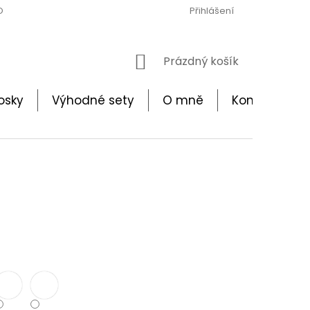
ODMÍNKY
OCHRANA OSOBNÍCH ÚDAJŮ
Přihlášení
BEZPEČNOSTNÍ UPO
NÁKUPNÍ
Prázdný košík
KOŠÍK
osky
Výhodné sety
O mně
Kontakt