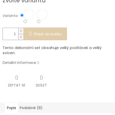
Zvolte variantu
cena:
Varianta
Přidat do košíku
Tento dekorační set obsahuje velký podtácek a velký
svícen.
Detailní informace
ZEPTAT SE
SDÍLET
Popis
Podobné (8)