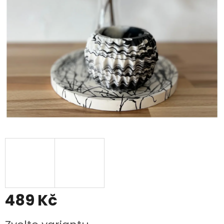
489 Kč
Měrná