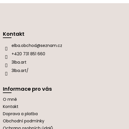
Z
á
p
a
Kontakt
t
í
elba.obchod
@
seznam.cz
+420 731 851 660
3lba.art
3lba.art/
Informace pro vás
O mně
Kontakt
Doprava a platba
Obchodní podmínky
Ochrana osobních údajů