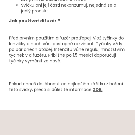
Svíčku ani její části nekonzumuj, nejedná se o
jedlý produkt.
Jak používat difuzér ?
Před prvním použitím difuzér protřepej. Vlož tyčinky do
lahvičky a nech vůni postupně rozvinout. Tyčinky vždy
po pár dnech otáčej. Intenzitu vůně reguluj množstvím
tyčinek v difuzéru. Přibližně po 1,5 měsíci doporučuji
tyčinky vyměnit za nové.
Pokud chceš dosáhnout co nejlepšího zážitku z hoření
této svíčky, přečti si důležité informace
ZDE
.
Z
á