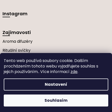
Instagram
Zajímavosti
Aroma difuzéry
Rituální svíčky
Často kladené dotazy
Tento web používá soubory cookie. Dalším
procházením tohoto webu vyjadřujete souhlas s
jejich používáním.. Více informací
zde
.
Vytvořil Shoptet
Nastavení
Copyright 2026
Elba Art
. Všechna práva vyhrazena.
Souhlasím
Upravit nastavení cookies