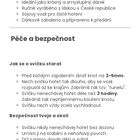
Ideální jako krásný a smysluplný dárek
Ručně vyráběno s láskou v České republice
Sójový vosk pro čisté hoření
Dárkově zabaleno a připraveno k předání
Péče a bezpečnost
Jak se o svíčku starat
Před každým zapálením zkrať knot na
3-5mm.
Nech svíčku hořet tak dlouho, aby se vosk
rozpustil až ke krajům. Zabráníš tak tzv. "tunelu".
Svíčku nenechávej hořet déle než
3 hodiny.
Zabráníš tak nepříjemnému kouření knotu.
Svíčku nech vždy zcela vychladnout.
Bezpečnost tvoje a okolí
Svíčku nikdy nenechávej hořet bez dozoru.
Umísti ji na stabilní a nehořlavý povrch.
Drž ji mimo dosah dětí a zvířat.