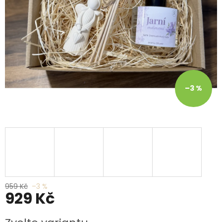
–3 %
959 Kč
–3 %
929 Kč
Měrná