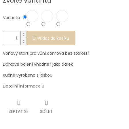
Zvolte variantu
cena:
Varianta
Přidat do košíku
Voňavý start pro vůni domova bez starostí
Dárkové balení vhodné i jako dárek
Ručně vyrobeno s láskou
Detailní informace
ZEPTAT SE
SDÍLET