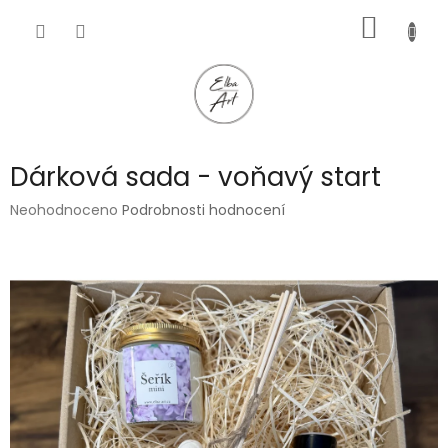
Přejít
NÁKUP
na
obsah
KOŠÍK
Dárková sada - voňavý start
Průměrné
Neohodnoceno
Podrobnosti hodnocení
hodnocení
produktu
je
0,0
z
5
hvězdiček.