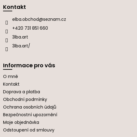
p
a
Kontakt
t
í
elba.obchod
@
seznam.cz
+420 731 851 660
3lba.art
3lba.art/
Informace pro vás
O mně
Kontakt
Doprava a platba
Obchodní podmínky
Ochrana osobních údajů
Bezpečnostní upozornění
Moje objednávka
Odstoupení od smlouvy