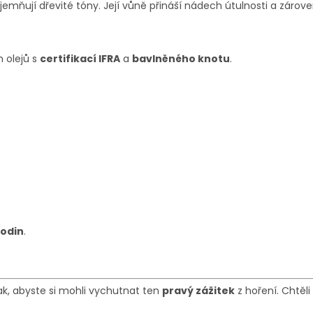
jemňují dřevité tóny. Její vůně přináší nádech útulnosti a zárove
h olejů s
certifikací IFRA
a
bavlněného knotu
.
odin
.
tak, abyste si mohli vychutnat ten
pravý zážitek
z hoření. Chtěli