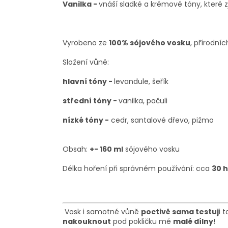
Vanilka -
vnáší sladké a krémové tóny, které z
Vyrobeno ze
100% sójového vosku
, přírodníc
Složení vůně:
hlavní tóny -
levandule, šeřík
střední tóny -
vanilka, pačuli
nízké tóny -
cedr, santalové dřevo, pižmo
Obsah:
+-
160 ml
sójového vosku
Délka hoření při správném používání: cca
30
h
Vosk i samotné vůně
poctivě sama testuj
i 
nakouknout
pod pokličku mé
malé dílny
!