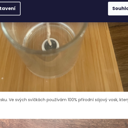
tavení
Souhl
sku. Ve svých svíčkách používám 100% přírodní sójový vosk, kter