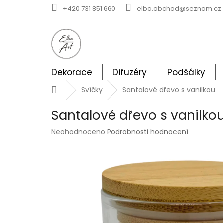
Přejít
+420 731 851 660
elba.obchod@seznam.cz
na
obsah
Dekorace
Difuzéry
Podšálky
Domů
Svíčky
Santalové dřevo s vanilkou
Santalové dřevo s vanilko
Průměrné
Neohodnoceno
Podrobnosti hodnocení
hodnocení
produktu
je
0,0
z
5
hvězdiček.