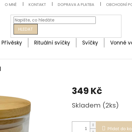
O MNĚ
KONTAKT
DOPRAVA A PLATBA
OBCHODNÍ P
HLEDAT
Přívěsky
Rituální svíčky
Svíčky
Vonné v
u
349 Kč
Měrná
Skladem (2ks)
cena:
Přidat do ko