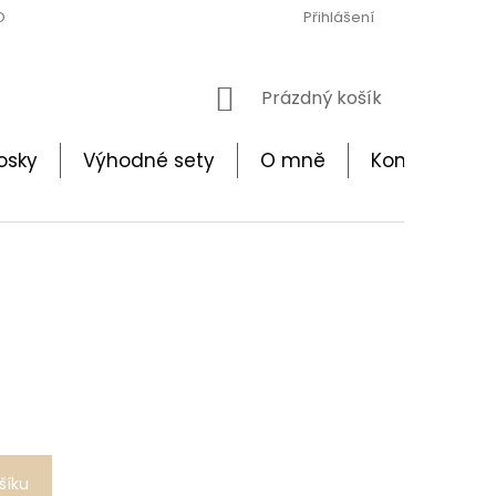
ODMÍNKY
OCHRANA OSOBNÍCH ÚDAJŮ
Přihlášení
BEZPEČNOSTNÍ UPO
NÁKUPNÍ
Prázdný košík
KOŠÍK
osky
Výhodné sety
O mně
Kontakt
šíku