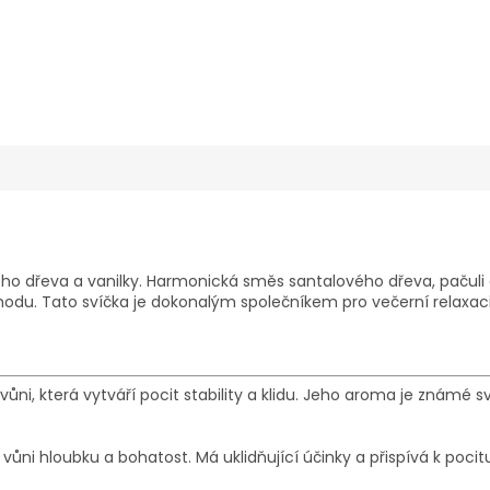
ho dřeva a vanilky. Harmonická směs santalového dřeva, pačuli a
odu. Tato svíčka je dokonalým společníkem pro večerní relaxaci
 vůni, která vytváří pocit stability a klidu. Jeho aroma je známé 
i hloubku a bohatost. Má uklidňující účinky a přispívá k pocitu 