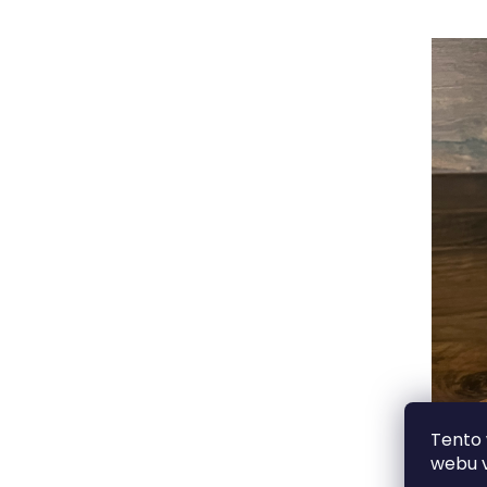
Tento 
webu v