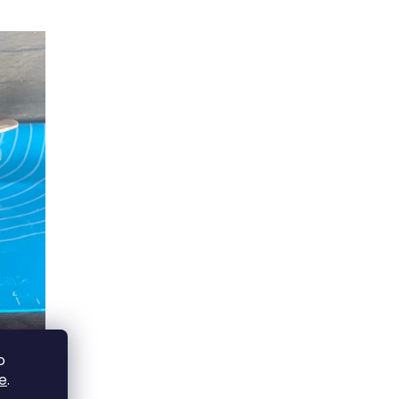
o
e
.