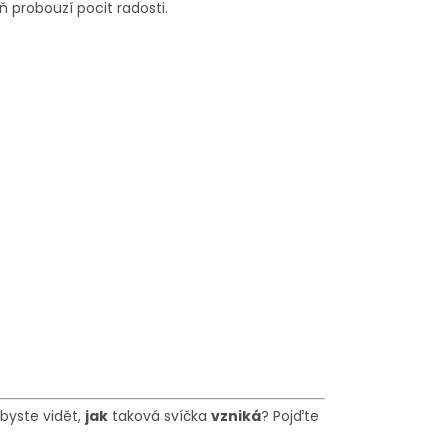
ň probouzí pocit radosti.
 byste vidět,
jak
taková svíčka
vzniká
? Pojďte