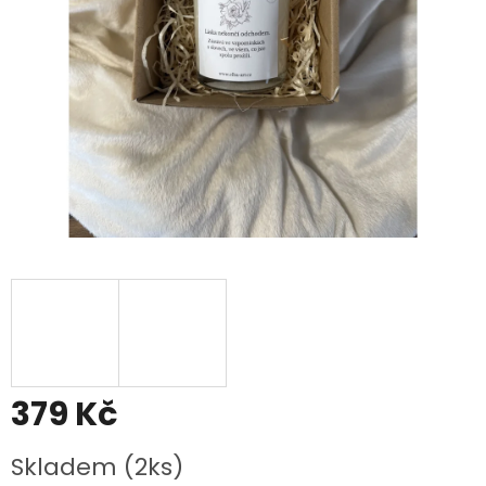
379 Kč
Měrná
Skladem (2ks)
cena: