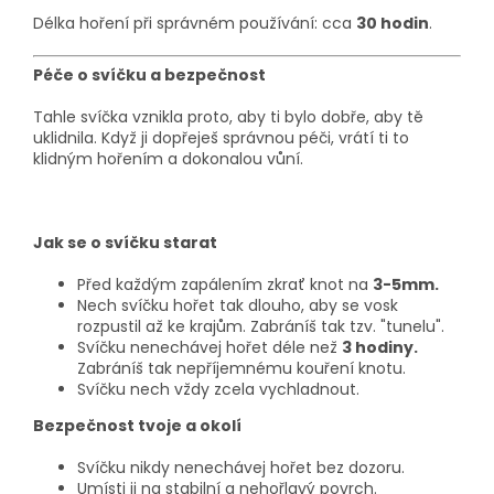
Délka hoření při správném používání: cca
30
hodin
.
Péče o svíčku a bezpečnost
Tahle svíčka vznikla proto, aby ti bylo dobře, aby tě
uklidnila. Když ji dopřeješ správnou péči, vrátí ti to
klidným hořením a dokonalou vůní.
Jak se o svíčku starat
Před každým zapálením zkrať knot na
3-5mm.
Nech svíčku hořet tak dlouho, aby se vosk
rozpustil až ke krajům. Zabráníš tak tzv. "tunelu".
Svíčku nenechávej hořet déle než
3 hodiny.
Zabráníš tak nepříjemnému kouření knotu.
Svíčku nech vždy zcela vychladnout.
Bezpečnost tvoje a okolí
Svíčku nikdy nenechávej hořet bez dozoru.
Umísti ji na stabilní a nehořlavý povrch.