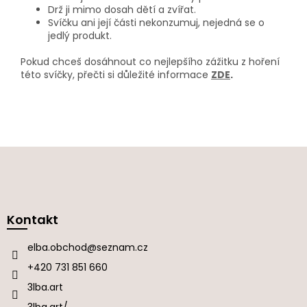
Drž ji mimo dosah dětí a zvířat.
Svíčku ani její části nekonzumuj, nejedná se o
jedlý produkt.
Pokud chceš dosáhnout co nejlepšího zážitku z hoření
této svíčky, přečti si důležité informace
ZDE
.
Z
á
p
a
Kontakt
t
í
elba.obchod
@
seznam.cz
+420 731 851 660
3lba.art