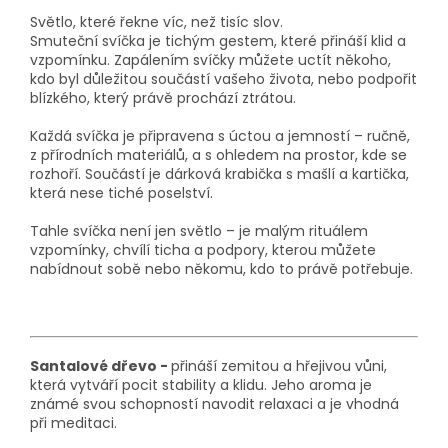
Světlo, které řekne víc, než tisíc slov.
Smuteční svíčka je tichým gestem, které přináší klid a
vzpomínku. Zapálením svíčky můžete uctít někoho,
kdo byl důležitou součástí vašeho života, nebo podpořit
blízkého, který právě prochází ztrátou.
Každá svíčka je připravena s úctou a jemností – ručně,
z přírodních materiálů, a s ohledem na prostor, kde se
rozhoří. Součástí je dárková krabička s mašlí a kartička,
která nese tiché poselství.
Tahle svíčka není jen světlo – je malým rituálem
vzpomínky, chvílí ticha a podpory, kterou můžete
nabídnout sobě nebo někomu, kdo to právě potřebuje.
Santalové dřevo -
přináší zemitou a hřejivou vůni,
která vytváří pocit stability a klidu. Jeho aroma je
známé svou schopností navodit relaxaci a je vhodná
při meditaci.