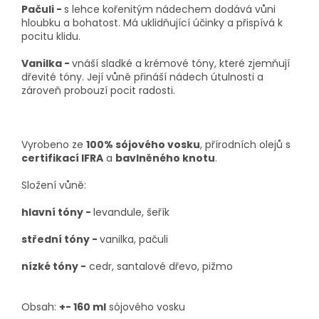
Pačuli -
s lehce kořenitým nádechem dodává vůni
hloubku a bohatost. Má uklidňující účinky a přispívá k
pocitu klidu.
Vanilka -
vnáší sladké a krémové tóny, které zjemňují
dřevité tóny. Její vůně přináší nádech útulnosti a
zároveň probouzí pocit radosti.
Vyrobeno ze
100% sójového vosku
, přírodních olejů s
certifikací IFRA
a
bavlněného knotu
.
Složení vůně:
hlavní tóny -
levandule, šeřík
střední tóny -
vanilka, pačuli
nízké tóny -
cedr, santalové dřevo, pižmo
Obsah:
+-
160 ml
sójového vosku