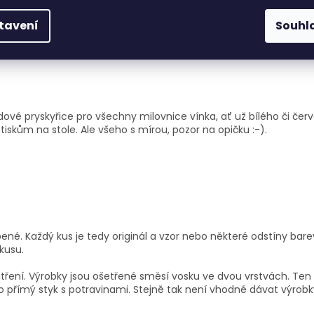
tavení
Souhl
vé pryskyřice pro všechny milovnice vínka, ať už bílého či červ
skům na stole. Ale všeho s mírou, pozor na opičku :-).
ené. Každý kus je tedy originál a vzor nebo některé odstíny bare
kusu.
ření. Výrobky jsou ošetřené směsí vosku ve dvou vrstvách. Ten z
 přímý styk s potravinami. Stejně tak není vhodné dávat výrob