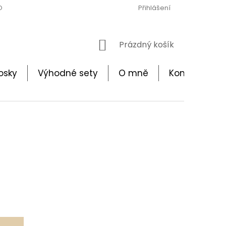
ODMÍNKY
OCHRANA OSOBNÍCH ÚDAJŮ
Přihlášení
BEZPEČNOSTNÍ UPO
NÁKUPNÍ
Prázdný košík
KOŠÍK
osky
Výhodné sety
O mně
Kontakt