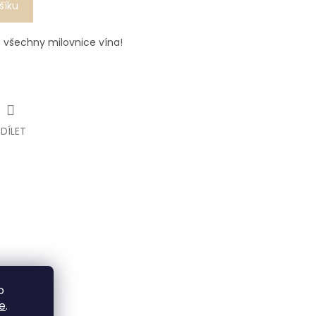
šíku
 všechny milovnice vína!
SDÍLET
o
e
.