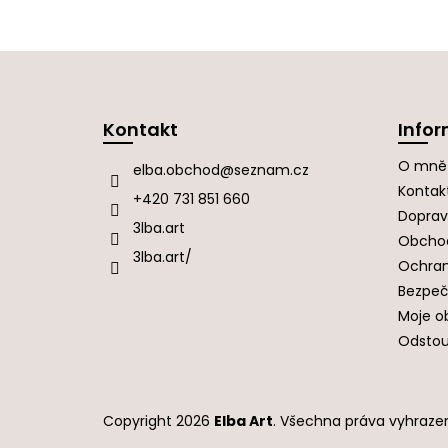
Z
á
Kontakt
Infor
p
a
O mně
elba.obchod
@
seznam.cz
t
Kontak
í
+420 731 851 660
Doprav
3lba.art
Obcho
3lba.art/
Ochran
Bezpeč
Moje o
Odstou
Copyright 2026
Elba Art
. Všechna práva vyhraze