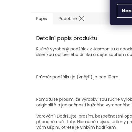
Nas
Popis
Podobné (8)
Detailní popis produktu
Ručně vyrobený podšálek z Jesmonitu a epoxido
sklenkou oblíbeného drinku a dejte sbohem obti
Průměr podšálku je (vnější) je cca 10cm.
Pamatujte prosím, že výrobky jsou ručně vyrob
originalitě a jedinečnosti každého vyrobeného 
Varování! Dodržujte, prosím, bezpečnostní opat
případné nečistoty.
Nicméně nejsou určeny pro
Vám ušpiní, otřete je vlhkým hadříkem.