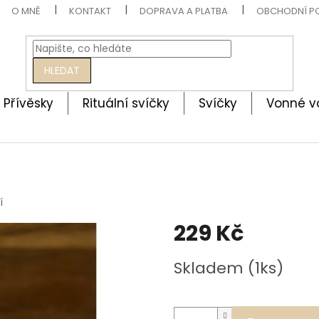
O MNĚ
KONTAKT
DOPRAVA A PLATBA
OBCHODNÍ P
HLEDAT
Přívěsky
Rituální svíčky
Svíčky
Vonné v
í
229 Kč
Měrná
Skladem (1ks)
cena: