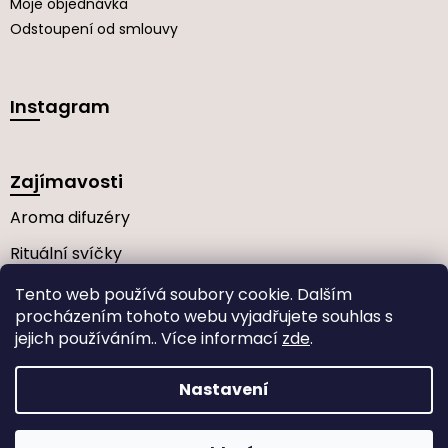
Moje objednávka
Odstoupení od smlouvy
Instagram
Zajímavosti
Aroma difuzéry
Rituální svíčky
Často kladené dotazy
Tento web používá soubory cookie. Dalším
procházením tohoto webu vyjadřujete souhlas s
jejich používáním.. Více informací
zde
.
Vytvořil Shoptet
Nastavení
Copyright 2026
Elba Art
. Všechna práva vyhrazena.