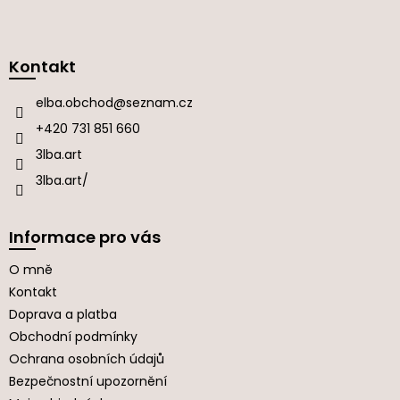
Z
á
p
a
Kontakt
t
í
elba.obchod
@
seznam.cz
+420 731 851 660
3lba.art
3lba.art/
Informace pro vás
O mně
Kontakt
Doprava a platba
Obchodní podmínky
Ochrana osobních údajů
Bezpečnostní upozornění