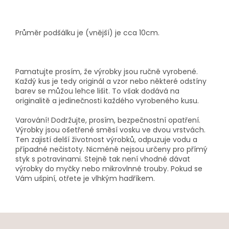
Průměr podšálku je (vnější) je cca 10cm.
Pamatujte prosím, že výrobky jsou ručně vyrobené.
Každý kus je tedy originál a vzor nebo některé odstíny
barev se můžou lehce lišit. To však dodává na
originalitě a jedinečnosti každého vyrobeného kusu.
Varování! Dodržujte, prosím, bezpečnostní opatření.
Výrobky jsou ošetřené směsí vosku ve dvou vrstvách.
Ten zajistí delší životnost výrobků, odpuzuje vodu a
případné nečistoty.
Nicméně nejsou určeny pro přímý
styk s potravinami. Stejně tak není vhodné dávat
výrobky do myčky nebo mikrovlnné trouby. Pokud se
Vám ušpiní, otřete je vlhkým hadříkem.