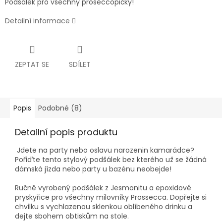
Podšálek pro všechny proseccopičky!
Detailní informace
ZEPTAT SE
SDÍLET
Popis
Podobné (8)
Detailní popis produktu
Jdete na party nebo oslavu narozenin kamarádce?
Pořiďte tento stylový podšálek bez kterého už se žádná
dámská jízda nebo party u bazénu neobejde!
Ručně vyrobený podšálek z Jesmonitu a epoxidové
pryskyřice pro všechny milovníky Prossecca. Dopřejte si
chvilku s vychlazenou sklenkou oblíbeného drinku a
dejte sbohem obtiskům na stole.