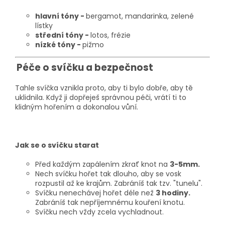
hlavní tóny -
bergamot, mandarinka, zelené
lístky
střední tóny -
lotos, frézie
nízké tóny -
pižmo
Péče o svíčku a bezpečnost
Tahle svíčka vznikla proto, aby ti bylo dobře, aby tě
uklidnila. Když ji dopřeješ správnou péči, vrátí ti to
klidným hořením a dokonalou vůní.
Jak se o svíčku starat
Před každým zapálením zkrať knot na
3-5mm.
Nech svíčku hořet tak dlouho, aby se vosk
rozpustil až ke krajům. Zabráníš tak tzv. "tunelu".
Svíčku nenechávej hořet déle než
3 hodiny.
Zabráníš tak nepříjemnému kouření knotu.
Svíčku nech vždy zcela vychladnout.