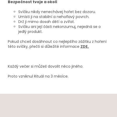
Bezpečnost tvoje a okolí
Svíčku nikdy nenechávej hořet bez dozoru.
Umísti ji na stabilní a nehořlavý povrch.
Drž ji mimo dosah dětí a zvířat.
Svíčku ani její části nekonzumuj, nejedná se o
jedlý produkt.
Pokud chceš dosáhnout co nejlepšího zážitku z hoření
této svíčky, přečti si důležité informace
ZDE
.
Každý večer si můžeš dovolit něco jiného.
Proto vzniknul Rituál na 3 měsíce.
Z
á
p