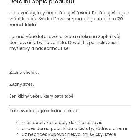
Detailní popis produktu
Jsou večery, kdy nepotřebuješ řešení. Potřebuješ se jen
vrátit k sobě. Svíčka Dovol si zpomalit je rituál pro
20
minut klidu
.
Jemná vůně lotosového květu a leknínu zaplní tvůj
domov, aniž by ho zahltila. Dovolí ti zpomalit, ztišit
myšlenky a nadechnout se.
Žádná chemie.
Žádný stres.
Jen klidný večer, který patří tobě.
Tato svíčka je
pro tebe
,
pokud:
máš pocit, že se celý den nezastavíš
chceš doma pocit klidu a čistoty, žádnou chemii
už nechceš kupovat nekvalitní svíčky, které