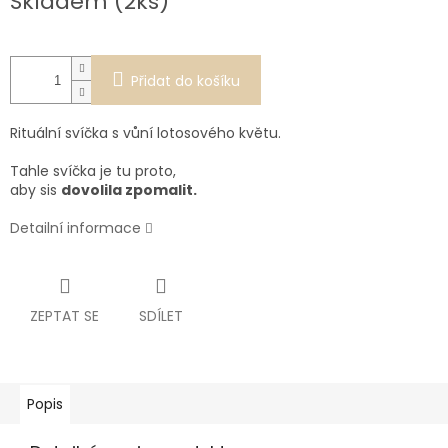
Skladem (2ks)
cena:
Přidat do košíku
Rituální svíčka s vůní lotosového květu.
Tahle svíčka je tu proto,
aby sis
dovolila zpomalit.
Detailní informace
ZEPTAT SE
SDÍLET
Popis