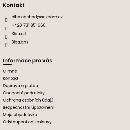
a
Kontakt
t
í
elba.obchod
@
seznam.cz
+420 731 851 660
3lba.art
3lba.art/
Informace pro vás
O mně
Kontakt
Doprava a platba
Obchodní podmínky
Ochrana osobních údajů
Bezpečnostní upozornění
Moje objednávka
Odstoupení od smlouvy