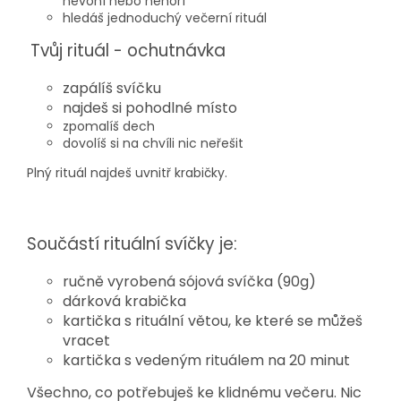
nevoní nebo nehoří
hledáš jednoduchý večerní rituál
Tvůj rituál - ochutnávka
zapálíš svíčku
najdeš si pohodlné místo
zpomalíš dech
dovolíš si na chvíli nic neřešit
Plný rituál najdeš uvnitř krabičky.
Součástí rituální svíčky je:
ručně vyrobená sójová svíčka (90g)
dárková krabička
kartička s rituální větou, ke které se můžeš
vracet
kartička s vedeným rituálem na 20 minut
Všechno, co potřebuješ ke klidnému večeru. Nic