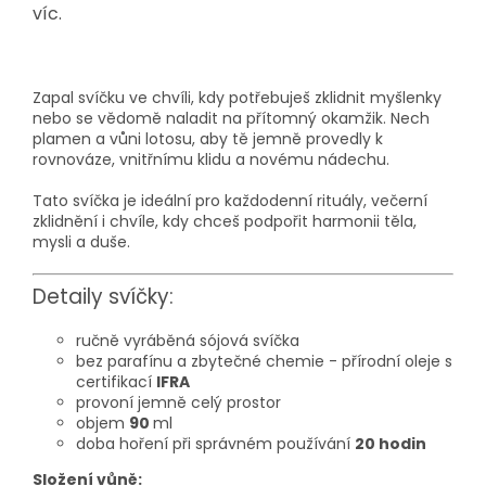
víc.
Zapal svíčku ve chvíli, kdy potřebuješ zklidnit myšlenky
nebo se vědomě naladit na přítomný okamžik. Nech
plamen a vůni lotosu, aby tě jemně provedly k
rovnováze, vnitřnímu klidu a novému nádechu.
Tato svíčka je ideální pro každodenní rituály, večerní
zklidnění i chvíle, kdy chceš podpořit harmonii těla,
mysli a duše.
Detaily svíčky:
ručně vyráběná sójová svíčka
bez parafínu a zbytečné chemie - přírodní oleje s
certifikací
IFRA
provoní jemně celý prostor
objem
90
ml
doba hoření při správném používání
20 hodin
Složení vůně: